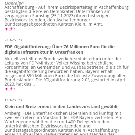
Liberalen
Aschaffenburg - Auf ihrem Bezirksparteitag in Aschaffenburg
bestätigten die Freien Demokraten Unterfranken am
vergangenen Samstag (25.11.2023) ihren bisherigen
Bezirksvorsitzenden, den Aschaffenburger
Bundestagsabgeordneten Karsten Klein, im Amt.
mehr
…
22. Nov. 23
FDP-Gigabitförderung: Über 76 Millionen Euro für die
digitale Infrastruktur in Unterfranken
Aktuell verteilt das Bundesverkehrsministerium unter der
Leitung von FDP-Minister Volker Wissing beträchtliche
Fördermittel an Gemeinden und Ausbaubetriebe, die sich für
die Gigabitförderung beworben haben. Bayern erhält
insgesamt 590 Millionen Euro, die höchste Zuwendung aller
Bundesländer. Die "Gigabitförderung 2.0", gestartet im April
2023, hat das...
mehr
…
13. Nov. 23
Klein und Bretz erneut in den Landesvorstand gewählt
Amberg – Die unterfränkischen Liberalen sind künftig mit
zwei Vertretern im Vorstand der FDP Bayern vertreten. Am
Wochenende wählten die rund 400 Delegierten den
unterfränkischen Bezirksvorsitzenden und
Bundestagsabgeordneten Karsten Klein (Aschaffenburg)
erneut zum ersten Stellvertretenden Vorsitzenden des