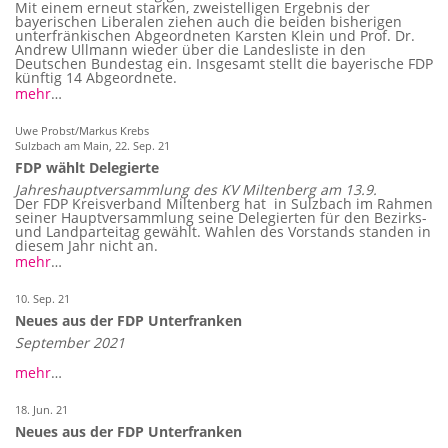
Mit einem erneut starken, zweistelligen Ergebnis der
bayerischen Liberalen ziehen auch die beiden bisherigen
unterfränkischen Abgeordneten Karsten Klein und Prof. Dr.
Andrew Ullmann wieder über die Landesliste in den
Deutschen Bundestag ein. Insgesamt stellt die bayerische FDP
künftig 14 Abgeordnete.
mehr
…
Uwe Probst/Markus Krebs
Sulzbach am Main,
22. Sep. 21
FDP wählt Delegierte
Jahreshauptversammlung des KV Miltenberg am 13.9.
Der FDP Kreisverband Miltenberg hat in Sulzbach im Rahmen
seiner Hauptversammlung seine Delegierten für den Bezirks-
und Landparteitag gewählt. Wahlen des Vorstands standen in
diesem Jahr nicht an.
mehr
…
10. Sep. 21
Neues aus der FDP Unterfranken
September 2021
mehr
…
18. Jun. 21
Neues aus der FDP Unterfranken