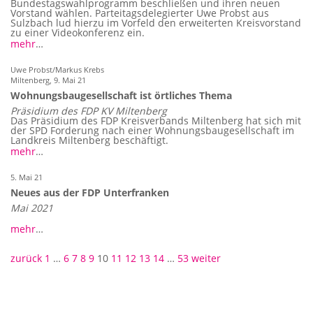
Bundestagswahlprogramm beschließen und ihren neuen
Vorstand wählen. Parteitagsdelegierter Uwe Probst aus
Sulzbach lud hierzu im Vorfeld den erweiterten Kreisvorstand
zu einer Videokonferenz ein.
mehr
…
Uwe Probst/Markus Krebs
Miltenberg,
9. Mai 21
Wohnungsbaugesellschaft ist örtliches Thema
Präsidium des FDP KV Miltenberg
Das Präsidium des FDP Kreisverbands Miltenberg hat sich mit
der SPD Forderung nach einer Wohnungsbaugesellschaft im
Landkreis Miltenberg beschäftigt.
mehr
…
5. Mai 21
Neues aus der FDP Unterfranken
Mai 2021
mehr
…
Beitragsnavigation
zurück
1
…
6
7
8
9
10
11
12
13
14
…
53
weiter