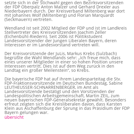
setzte sich in der Stichwahl gegen den Bezirksvorsitzenden
der FDP Oberpalz Anton Malzer und Gerhard Drexler aus
Niederbayern durch. Der Kreisverband Miltenberg war dort
mit Johannes Wolf (Miltenberg) und Florian Marquardt
(Seckmauern) vertreten.
Wendland ist seit 2002 Mitglied der FDP und ist im Landkreis
Stellvertreter des Kreisvorsitzenden Joachim Zeller
(Eichenbühl-Riedern). Seit 2006 ist Politikstudent
Landesvorsitzender der Jungen Liberalen Bayern, deren
Interessen er im Landesvorstand vertreten will.
Der Kreisvorsitzende der JuLis, Markus Krebs (Sulzbach)
begrüßte die Wahl Wendlands sehr: „Ich freue mich, dass
eines unserer Mitglieder in einer so hohen Position unsere
Interessen vertritt. Dies ist auf dem Weg zurück in den
Landtag ein großer Meilenstein“, so Krebs.
Die bayerische FDP hat auf ihrem Landesparteitag die Stv.
FDP-Fraktionsvorsitzende im Deutschen Bundestag, Sabine
LEUTHEUSSER-SCHNARRENBERGER, im Amt als
Landesvorsitzende bestätigt und den Vorsitzenden der
Landespolitischen Arbeitsgemeinschaft, Martin ZEIL, zum
neuen bayerischen FDP-Generalsekretär gewählt. Besonders
erfreut zeigten sich die Kreisliberalen davon, dass Karsten
Klein aus Aschaffenburg der Sprung in das Präsidium der FDP
Bayern gelungen war.
übersicht